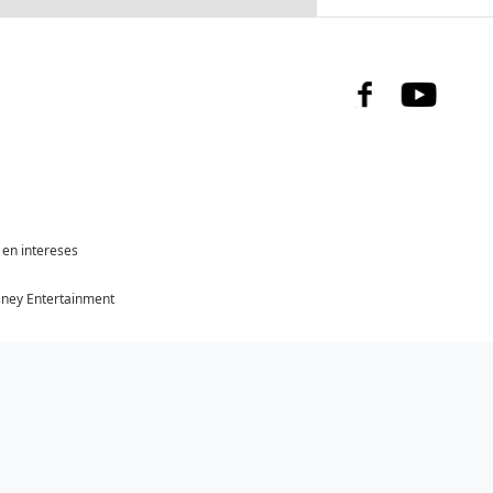
Facebook
YouTu
en intereses
sney Entertainment